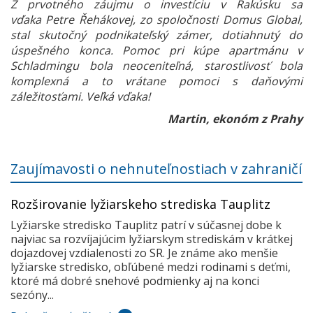
Z prvotného záujmu o investíciu v Rakúsku sa
vďaka Petre Řehákovej, zo spoločnosti Domus Global,
stal skutočný podnikateľský zámer, dotiahnutý do
úspešného konca. Pomoc pri kúpe apartmánu v
Schladmingu bola neoceniteľná, starostlivosť bola
komplexná a to vrátane pomoci s daňovými
záležitosťami. Veľká vďaka!
Martin, ekonóm z Prahy
Zaujímavosti o nehnuteľnostiach v zahraničí
Rozširovanie lyžiarskeho strediska Tauplitz
Lyžiarske stredisko Tauplitz patrí v súčasnej dobe k
najviac sa rozvíjajúcim lyžiarskym strediskám v krátkej
dojazdovej vzdialenosti zo SR. Je známe ako menšie
lyžiarske stredisko, obľúbené medzi rodinami s deťmi,
ktoré má dobré snehové podmienky aj na konci
sezóny...