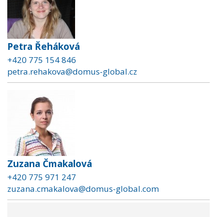
Petra Řeháková
+420 775 154 846
petra.rehakova@domus-global.cz
Zuzana Čmakalová
+420 775 971 247
zuzana.cmakalova@domus-global.com