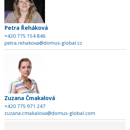
Petra Řeháková
+420 775 154 846
petra.rehakova@domus-global.cz
Zuzana Čmakalová
+420 775 971 247
zuzana.cmakalova@domus-global.com