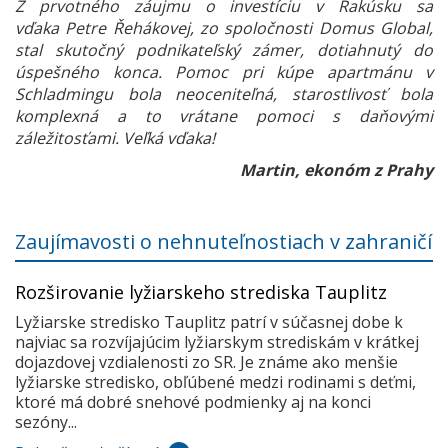
Z prvotného záujmu o investíciu v Rakúsku sa
vďaka Petre Řehákovej, zo spoločnosti Domus Global,
stal skutočný podnikateľský zámer, dotiahnutý do
úspešného konca. Pomoc pri kúpe apartmánu v
Schladmingu bola neoceniteľná, starostlivosť bola
komplexná a to vrátane pomoci s daňovými
záležitosťami. Veľká vďaka!
Martin, ekonóm z Prahy
Zaujímavosti o nehnuteľnostiach v zahraničí
Rozširovanie lyžiarskeho strediska Tauplitz
Lyžiarske stredisko Tauplitz patrí v súčasnej dobe k
najviac sa rozvíjajúcim lyžiarskym strediskám v krátkej
dojazdovej vzdialenosti zo SR. Je známe ako menšie
lyžiarske stredisko, obľúbené medzi rodinami s deťmi,
ktoré má dobré snehové podmienky aj na konci
sezóny...