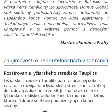
Z prvotného záujmu o investíciu v Rakúsku sa
vďaka Petre Řehákovej, zo spoločnosti Domus Global,
stal skutočný podnikateľský zámer, dotiahnutý do
úspešného konca. Pomoc pri kúpe apartmánu v
Schladmingu bola neoceniteľná, starostlivosť bola
komplexná a to vrátane pomoci s daňovými
záležitosťami. Veľká vďaka!
Martin, ekonóm z Prahy
Zaujímavosti o nehnuteľnostiach v zahraničí
Rozširovanie lyžiarskeho strediska Tauplitz
Lyžiarske stredisko Tauplitz patrí v súčasnej dobe k
najviac sa rozvíjajúcim lyžiarskym strediskám v krátkej
dojazdovej vzdialenosti zo SR. Je známe ako menšie
lyžiarske stredisko, obľúbené medzi rodinami s deťmi,
ktoré má dobré snehové podmienky aj na konci
sezóny...