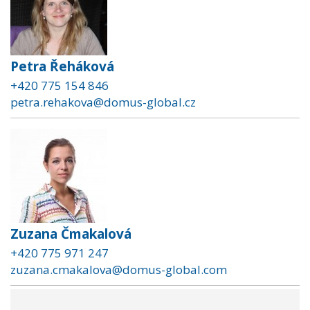
Petra Řeháková
+420 775 154 846
petra.rehakova@domus-global.cz
Zuzana Čmakalová
+420 775 971 247
zuzana.cmakalova@domus-global.com