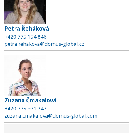
Petra Řeháková
+420 775 154 846
petra.rehakova@domus-global.cz
Zuzana Čmakalová
+420 775 971 247
zuzana.cmakalova@domus-global.com