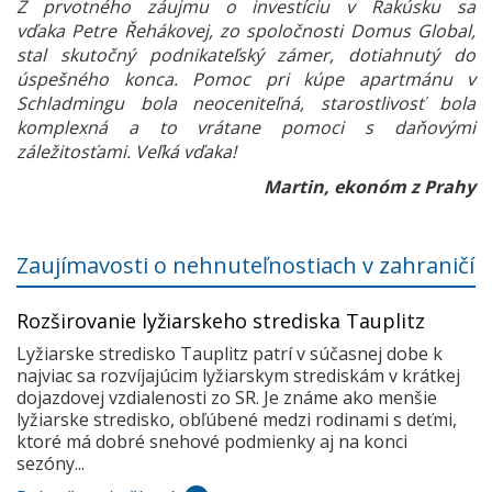
Z prvotného záujmu o investíciu v Rakúsku sa
vďaka Petre Řehákovej, zo spoločnosti Domus Global,
stal skutočný podnikateľský zámer, dotiahnutý do
úspešného konca. Pomoc pri kúpe apartmánu v
Schladmingu bola neoceniteľná, starostlivosť bola
komplexná a to vrátane pomoci s daňovými
záležitosťami. Veľká vďaka!
Martin, ekonóm z Prahy
Zaujímavosti o nehnuteľnostiach v zahraničí
Rozširovanie lyžiarskeho strediska Tauplitz
Lyžiarske stredisko Tauplitz patrí v súčasnej dobe k
najviac sa rozvíjajúcim lyžiarskym strediskám v krátkej
dojazdovej vzdialenosti zo SR. Je známe ako menšie
lyžiarske stredisko, obľúbené medzi rodinami s deťmi,
ktoré má dobré snehové podmienky aj na konci
sezóny...