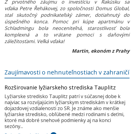
Z prvotného záujmu o investíciu v Rakúsku sa
vďaka Petre Řehákovej, zo spoločnosti Domus Global,
stal skutočný podnikateľský zámer, dotiahnutý do
úspešného konca. Pomoc pri kúpe apartmánu v
Schladmingu bola neoceniteľná, starostlivosť bola
komplexná a to vrátane pomoci s daňovými
záležitosťami. Veľká vďaka!
Martin, ekonóm z Prahy
Zaujímavosti o nehnuteľnostiach v zahraničí
Rozširovanie lyžiarskeho strediska Tauplitz
Lyžiarske stredisko Tauplitz patrí v súčasnej dobe k
najviac sa rozvíjajúcim lyžiarskym strediskám v krátkej
dojazdovej vzdialenosti zo SR. Je známe ako menšie
lyžiarske stredisko, obľúbené medzi rodinami s deťmi,
ktoré má dobré snehové podmienky aj na konci
sezóny...