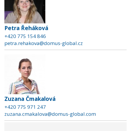
Petra Řeháková
+420 775 154 846
petra.rehakova@domus-global.cz
Zuzana Čmakalová
+420 775 971 247
zuzana.cmakalova@domus-global.com