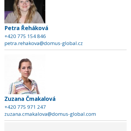
Petra Řeháková
+420 775 154 846
petra.rehakova@domus-global.cz
Zuzana Čmakalová
+420 775 971 247
zuzana.cmakalova@domus-global.com