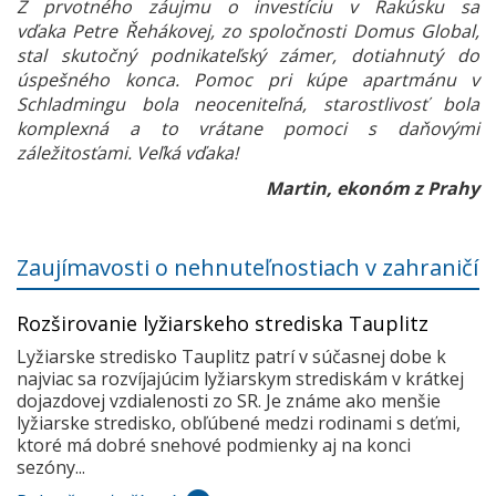
Z prvotného záujmu o investíciu v Rakúsku sa
vďaka Petre Řehákovej, zo spoločnosti Domus Global,
stal skutočný podnikateľský zámer, dotiahnutý do
úspešného konca. Pomoc pri kúpe apartmánu v
Schladmingu bola neoceniteľná, starostlivosť bola
komplexná a to vrátane pomoci s daňovými
záležitosťami. Veľká vďaka!
Martin, ekonóm z Prahy
Zaujímavosti o nehnuteľnostiach v zahraničí
Rozširovanie lyžiarskeho strediska Tauplitz
Lyžiarske stredisko Tauplitz patrí v súčasnej dobe k
najviac sa rozvíjajúcim lyžiarskym strediskám v krátkej
dojazdovej vzdialenosti zo SR. Je známe ako menšie
lyžiarske stredisko, obľúbené medzi rodinami s deťmi,
ktoré má dobré snehové podmienky aj na konci
sezóny...