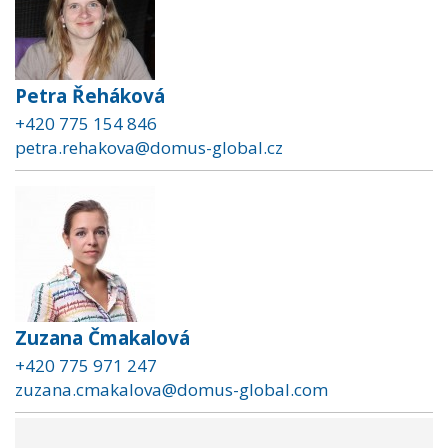
Petra Řeháková
+420 775 154 846
petra.rehakova@domus-global.cz
Zuzana Čmakalová
+420 775 971 247
zuzana.cmakalova@domus-global.com