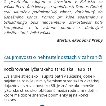
Z prvotného záujmu o investíciu v Rakúsku sa
vďaka Petre Řehákovej, zo spoločnosti Domus Global,
stal skutočný podnikateľský zámer, dotiahnutý do
úspešného konca. Pomoc pri kúpe apartmánu v
Schladmingu bola neoceniteľná, starostlivosť bola
komplexná a to vrátane pomoci s daňovými
záležitosťami. Veľká vďaka!
Martin, ekonóm z Prahy
Zaujímavosti o nehnuteľnostiach v zahraničí
Rozširovanie lyžiarskeho strediska Tauplitz
Lyžiarske stredisko Tauplitz patrí v súčasnej dobe k
najviac sa rozvíjajúcim lyžiarskym strediskám v krátkej
dojazdovej vzdialenosti zo SR. Je známe ako menšie
lyžiarske stredisko, obľúbené medzi rodinami s deťmi,
ktoré má dobré snehové podmienky aj na konci
sezóny...