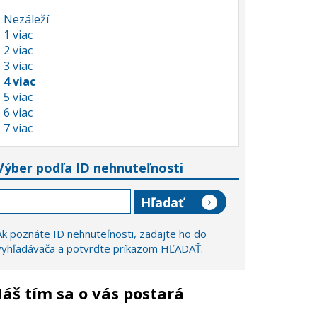
Nezáleží
1 viac
2 viac
3 viac
4 viac
5 viac
6 viac
7 viac
Výber podľa ID nehnuteľnosti
Ak poznáte ID nehnuteľnosti, zadajte ho do
vyhľadávača a potvrďte príkazom HĽADAŤ.
áš tím sa o vás postará