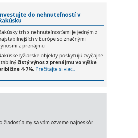
Investujte do nehnuteľností v
Rakúsku
Rakúsky trh s nehnuteľnosťami je jedným z
najstabilnejších v Európe so značnými
výnosmi z prenájmu.
Rakúske lyžiarske objekty poskytujú zvyčajne
stabilný
čistý výnos z prenájmu vo výške
približne 4-7%.
Prečítajte si viac...
úto žiadosť a my sa vám ozveme najneskôr