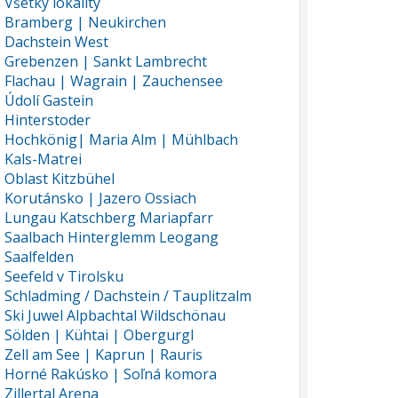
Všetky lokality
Bramberg | Neukirchen
Dachstein West
Grebenzen | Sankt Lambrecht
Flachau | Wagrain | Zauchensee
Údolí Gastein
Hinterstoder
Hochkönig| Maria Alm | Mühlbach
Kals-Matrei
Oblast Kitzbühel
Korutánsko | Jazero Ossiach
Lungau Katschberg Mariapfarr
Saalbach Hinterglemm Leogang
Saalfelden
Seefeld v Tirolsku
Schladming / Dachstein / Tauplitzalm
Ski Juwel Alpbachtal Wildschönau
Sölden | Kühtai | Obergurgl
Zell am See | Kaprun | Rauris
Horné Rakúsko | Soľná komora
Zillertal Arena