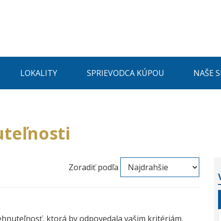
LOKALITY
SPRIEVODCA KÚPOU
NAŠE 
teľnosti
Zoradiť podľa
ehnuteľnosť, ktorá by odpovedala vašim kritériám.