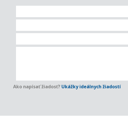
Ako napísať žiadosť?
Ukážky ideálnych žiadostí