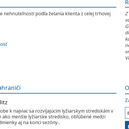
R
 nehnuteľnosti podľa želania klienta z celej trhovej
Z
v
G
d
k
nosť
n
v
V
ahraničí
O
Z
litz
dobe k najviac sa rozvíjajúcim lyžiarskym strediskám v
me ako menšie lyžiarske stredisko, obľúbené medzi
mienky aj na konci sezóny...