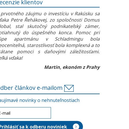
ecenzie klientov
 prvotného záujmu o investíciu v Rakúsku sa
ďaka Petre Řehákovej, zo spoločnosti Domus
lobal, stal skutočný podnikateľský zámer,
otiahnutý do úspešného konca. Pomoc pri
úpe apartmánu v Schladmingu bola
eoceniteľná, starostlivosť bola komplexná a to
rátane pomoci s daňovými záležitosťami.
eľká vďaka!
Martin, ekonóm z Prahy
dber článkov e-mailom
aujímavé novinky o nehnuteľnostiach