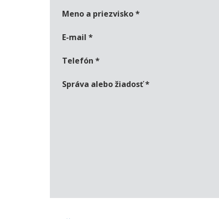
Meno a priezvisko
*
E-mail
*
Telefón
*
Správa alebo žiadosť
*