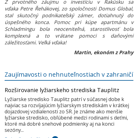
Z prvotného záujmu o investíciu v Rakúsku sa
vďaka Petre Řehákovej, zo spoločnosti Domus Global,
stal skutočný podnikateľský zámer, dotiahnutý do
úspešného konca. Pomoc pri kúpe apartmánu v
Schladmingu bola neoceniteľná, starostlivosť bola
komplexná a to vrátane pomoci s daňovými
záležitosťami. Veľká vďaka!
Martin, ekonóm z Prahy
Zaujímavosti o nehnuteľnostiach v zahraničí
Rozširovanie lyžiarskeho strediska Tauplitz
Lyžiarske stredisko Tauplitz patrí v súčasnej dobe k
najviac sa rozvíjajúcim lyžiarskym strediskám v krátkej
dojazdovej vzdialenosti zo SR. Je známe ako menšie
lyžiarske stredisko, obľúbené medzi rodinami s deťmi,
ktoré má dobré snehové podmienky aj na konci
sezóny...