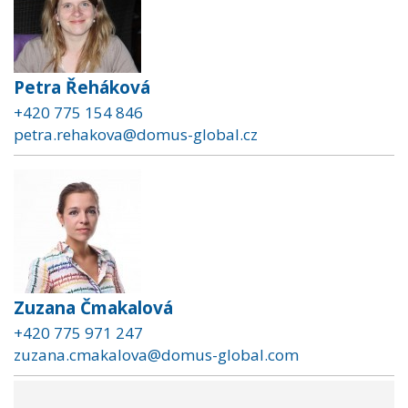
Petra Řeháková
+420 775 154 846
petra.rehakova@domus-global.cz
Zuzana Čmakalová
+420 775 971 247
zuzana.cmakalova@domus-global.com