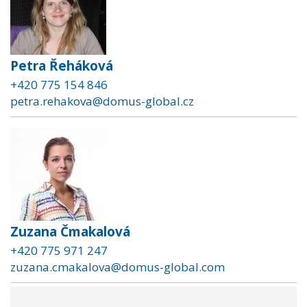
Petra Řeháková
+420 775 154 846
petra.rehakova@domus-global.cz
Zuzana Čmakalová
+420 775 971 247
zuzana.cmakalova@domus-global.com