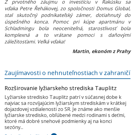
Z prvotného záujmu o investíciu v Rakúsku sa
vďaka Petre Řehákovej, zo spoločnosti Domus Global,
stal skutočný podnikateľský zámer, dotiahnutý do
úspešného konca. Pomoc pri kúpe apartmánu v
Schladmingu bola neoceniteľná, starostlivosť bola
komplexná a to vrátane pomoci s daňovými
záležitosťami. Veľká vďaka!
Martin, ekonóm z Prahy
Zaujímavosti o nehnuteľnostiach v zahraničí
Rozširovanie lyžiarskeho strediska Tauplitz
Lyžiarske stredisko Tauplitz patrí v súčasnej dobe k
najviac sa rozvíjajúcim lyžiarskym strediskám v krátkej
dojazdovej vzdialenosti zo SR. Je známe ako menšie
lyžiarske stredisko, obľúbené medzi rodinami s deťmi,
ktoré má dobré snehové podmienky aj na konci
sezóny...