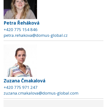
Petra Řeháková
+420 775 154 846
petra.rehakova@domus-global.cz
Zuzana Čmakalová
+420 775 971 247
zuzana.cmakalova@domus-global.com