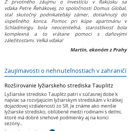
Z prvotného záujmu o investíciu v Rakúsku sa
vďaka Petre Řehákovej, zo spoločnosti Domus Global,
stal skutočný podnikateľský zámer, dotiahnutý do
úspešného konca. Pomoc pri kúpe apartmánu v
Schladmingu bola neoceniteľná, starostlivosť bola
komplexná a to vrátane pomoci s daňovými
záležitosťami. Veľká vďaka!
Martin, ekonóm z Prahy
Zaujímavosti o nehnuteľnostiach v zahraničí
Rozširovanie lyžiarskeho strediska Tauplitz
Lyžiarske stredisko Tauplitz patrí v súčasnej dobe k
najviac sa rozvíjajúcim lyžiarskym strediskám v krátkej
dojazdovej vzdialenosti zo SR. Je známe ako menšie
lyžiarske stredisko, obľúbené medzi rodinami s deťmi,
ktoré má dobré snehové podmienky aj na konci
sezóny...