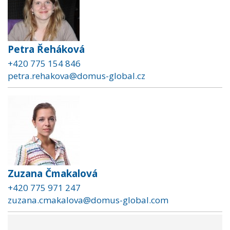
Petra Řeháková
+420 775 154 846
petra.rehakova@domus-global.cz
Zuzana Čmakalová
+420 775 971 247
zuzana.cmakalova@domus-global.com