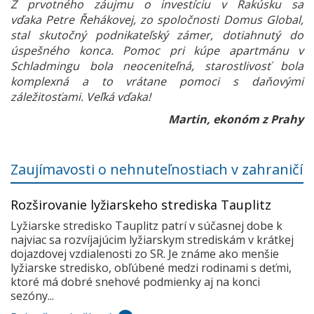
Z prvotného záujmu o investíciu v Rakúsku sa
vďaka Petre Řehákovej, zo spoločnosti Domus Global,
stal skutočný podnikateľský zámer, dotiahnutý do
úspešného konca. Pomoc pri kúpe apartmánu v
Schladmingu bola neoceniteľná, starostlivosť bola
komplexná a to vrátane pomoci s daňovými
záležitosťami. Veľká vďaka!
Martin, ekonóm z Prahy
Zaujímavosti o nehnuteľnostiach v zahraničí
Rozširovanie lyžiarskeho strediska Tauplitz
Lyžiarske stredisko Tauplitz patrí v súčasnej dobe k
najviac sa rozvíjajúcim lyžiarskym strediskám v krátkej
dojazdovej vzdialenosti zo SR. Je známe ako menšie
lyžiarske stredisko, obľúbené medzi rodinami s deťmi,
ktoré má dobré snehové podmienky aj na konci
sezóny...