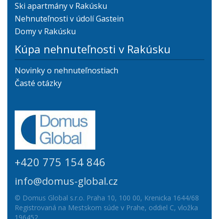
Ski apartmány v Rakúsku
Nehnuteľnosti v údolí Gastein
Domy v Rakúsku
Kúpa nehnuteľnosti v Rakúsku
Novinky o nehnuteľnostiach
Časté otázky
+420 775 154 846
info@domus-global.cz
© Domus Global s.r.o. Praha 10, 100 00, Krenicka 1644/68
Registrovaná na Mestskom súde v Prahe, oddiel C, vložka
196452