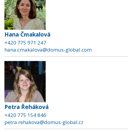
Hana Čmakalová
+420 775 971 247
hana.cmakalova@domus-global.com
Petra Řeháková
+420 775 154 846
petra.rehakova@domus-global.cz