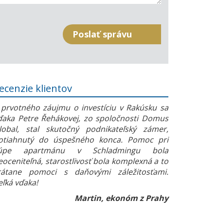
ecenzie klientov
 prvotného záujmu o investíciu v Rakúsku sa
ďaka Petre Řehákovej, zo spoločnosti Domus
lobal, stal skutočný podnikateľský zámer,
otiahnutý do úspešného konca. Pomoc pri
úpe apartmánu v Schladmingu bola
eoceniteľná, starostlivosť bola komplexná a to
rátane pomoci s daňovými záležitosťami.
eľká vďaka!
Martin, ekonóm z Prahy