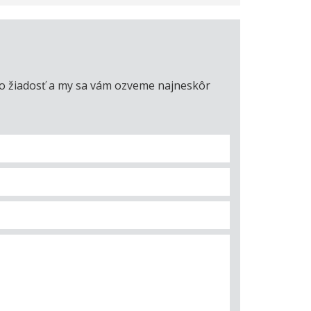
úto žiadosť a my sa vám ozveme najneskôr