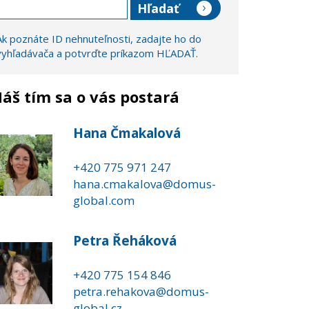
Ak poznáte ID nehnuteľnosti, zadajte ho do
vyhľadávača a potvrďte príkazom HĽADAŤ.
áš tím sa o vás postará
Hana Čmakalová
+420 775 971 247
hana.cmakalova@domus-
global.com
Petra Řeháková
+420 775 154 846
petra.rehakova@domus-
global.cz