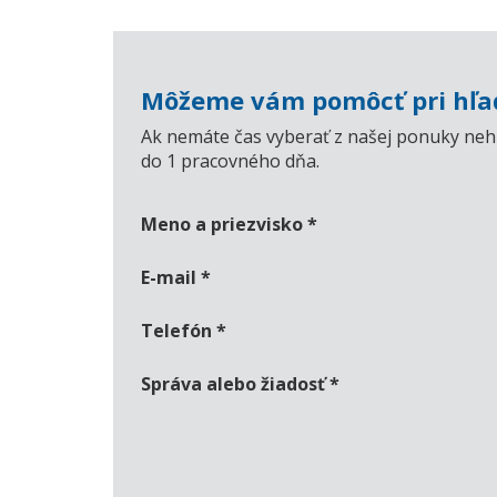
Môžeme vám pomôcť pri hľad
Ak nemáte čas vyberať z našej ponuky nehn
do 1 pracovného dňa.
Meno a priezvisko
*
E-mail
*
Telefón
*
Správa alebo žiadosť
*