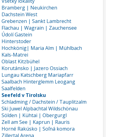
Všetky lokality
Bramberg | Neukirchen
Dachstein West
Grebenzen | Sankt Lambrecht
Flachau | Wagrain | Zauchensee
Údolí Gastein
Hinterstoder
Hochkönig| Maria Alm | Mühlbach
Kals-Matrei
Oblast Kitzbühel
Korutánsko | Jazero Ossiach
Lungau Katschberg Mariapfarr
Saalbach Hinterglemm Leogang
Saalfelden
Seefeld v Tirolsku
Schladming / Dachstein / Tauplitzalm
Ski Juwel Alpbachtal Wildschönau
Sölden | Kühtai | Obergurgl
Zell am See | Kaprun | Rauris
Horné Rakúsko | Soľná komora
Zillertal Arena