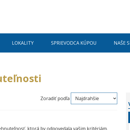
LOKALITY
SPRIEVODCA KÚPOU
NAŠE 
teľnosti
Zoradiť podľa
ehnuteľnosť, ktorá by odpovedala vašim kritériám.