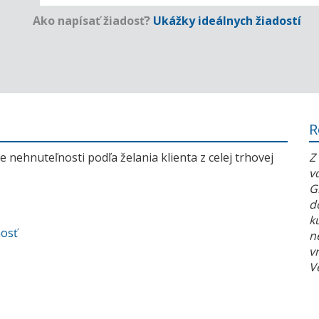
Ako napísať žiadosť?
Ukážky ideálnych žiadostí
R
 nehnuteľnosti podľa želania klienta z celej trhovej
Z
v
G
d
k
nosť
n
v
V