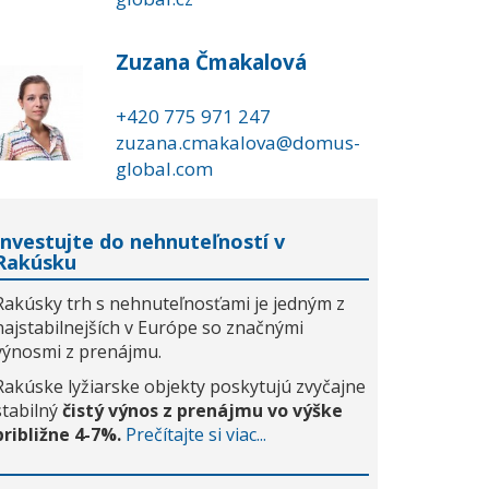
Zuzana Čmakalová
+420 775 971 247
zuzana.cmakalova@domus-
global.com
Investujte do nehnuteľností v
Rakúsku
Rakúsky trh s nehnuteľnosťami je jedným z
najstabilnejších v Európe so značnými
výnosmi z prenájmu.
Rakúske lyžiarske objekty poskytujú zvyčajne
stabilný
čistý výnos z prenájmu vo výške
približne 4-7%.
Prečítajte si viac...