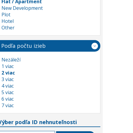
Flat / Apartment
New Development
Plot
Hotel
Other
Podľa počtu izieb
Nezáleží
1 viac
2 viac
3 viac
4 viac
5 viac
6 viac
7 viac
Výber podľa ID nehnuteľnosti