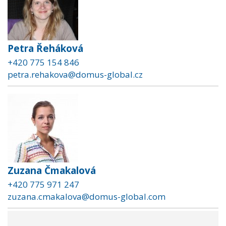
Petra Řeháková
+420 775 154 846
petra.rehakova@domus-global.cz
Zuzana Čmakalová
+420 775 971 247
zuzana.cmakalova@domus-global.com