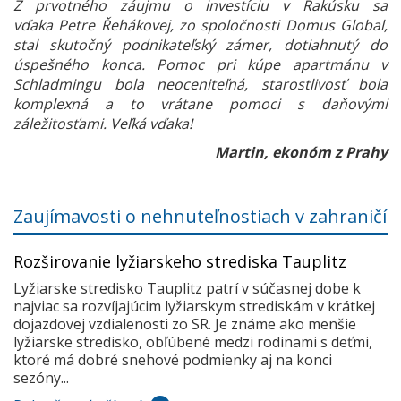
Z prvotného záujmu o investíciu v Rakúsku sa
vďaka Petre Řehákovej, zo spoločnosti Domus Global,
stal skutočný podnikateľský zámer, dotiahnutý do
úspešného konca. Pomoc pri kúpe apartmánu v
Schladmingu bola neoceniteľná, starostlivosť bola
komplexná a to vrátane pomoci s daňovými
záležitosťami. Veľká vďaka!
Martin, ekonóm z Prahy
Zaujímavosti o nehnuteľnostiach v zahraničí
Rozširovanie lyžiarskeho strediska Tauplitz
Lyžiarske stredisko Tauplitz patrí v súčasnej dobe k
najviac sa rozvíjajúcim lyžiarskym strediskám v krátkej
dojazdovej vzdialenosti zo SR. Je známe ako menšie
lyžiarske stredisko, obľúbené medzi rodinami s deťmi,
ktoré má dobré snehové podmienky aj na konci
sezóny...