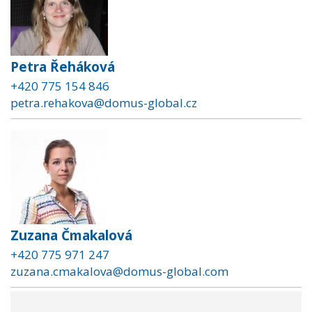
Petra Řeháková
+420 775 154 846
petra.rehakova@domus-global.cz
Zuzana Čmakalová
+420 775 971 247
zuzana.cmakalova@domus-global.com