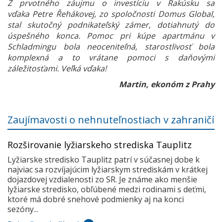
Z prvotného záujmu o investíciu v Rakúsku sa
vďaka Petre Řehákovej, zo spoločnosti Domus Global,
stal skutočný podnikateľský zámer, dotiahnutý do
úspešného konca. Pomoc pri kúpe apartmánu v
Schladmingu bola neoceniteľná, starostlivosť bola
komplexná a to vrátane pomoci s daňovými
záležitosťami. Veľká vďaka!
Martin, ekonóm z Prahy
Zaujímavosti o nehnuteľnostiach v zahraničí
Rozširovanie lyžiarskeho strediska Tauplitz
Lyžiarske stredisko Tauplitz patrí v súčasnej dobe k
najviac sa rozvíjajúcim lyžiarskym strediskám v krátkej
dojazdovej vzdialenosti zo SR. Je známe ako menšie
lyžiarske stredisko, obľúbené medzi rodinami s deťmi,
ktoré má dobré snehové podmienky aj na konci
sezóny...