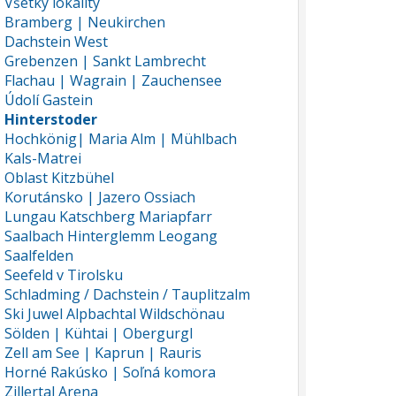
Všetky lokality
Bramberg | Neukirchen
Dachstein West
Grebenzen | Sankt Lambrecht
Flachau | Wagrain | Zauchensee
Údolí Gastein
Hinterstoder
Hochkönig| Maria Alm | Mühlbach
Kals-Matrei
Oblast Kitzbühel
Korutánsko | Jazero Ossiach
Lungau Katschberg Mariapfarr
Saalbach Hinterglemm Leogang
Saalfelden
Seefeld v Tirolsku
Schladming / Dachstein / Tauplitzalm
Ski Juwel Alpbachtal Wildschönau
Sölden | Kühtai | Obergurgl
Zell am See | Kaprun | Rauris
Horné Rakúsko | Soľná komora
Zillertal Arena