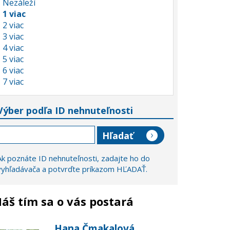
Nezáleží
1 viac
2 viac
3 viac
4 viac
5 viac
6 viac
7 viac
Výber podľa ID nehnuteľnosti
Ak poznáte ID nehnuteľnosti, zadajte ho do
vyhľadávača a potvrďte príkazom HĽADAŤ.
áš tím sa o vás postará
Hana Čmakalová