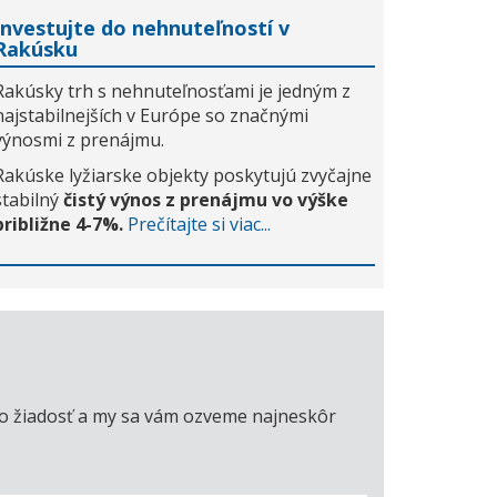
Investujte do nehnuteľností v
Rakúsku
Rakúsky trh s nehnuteľnosťami je jedným z
najstabilnejších v Európe so značnými
výnosmi z prenájmu.
Rakúske lyžiarske objekty poskytujú zvyčajne
stabilný
čistý výnos z prenájmu vo výške
približne 4-7%.
Prečítajte si viac...
úto žiadosť a my sa vám ozveme najneskôr