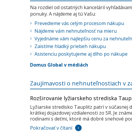
Na rozdiel od ostatných kancelárií vyhľadávame
ponuky. A nájdeme aj tú Vašu:
Prevedieme vás celým procesom nákupu
Nájdeme vám nehnuteľnosť na mieru
Vyjednáme vám najlepšiu cenu za nehnuteľ
Zaistíme hladký priebeh nákupu
Asistenciu poskytujeme aj dlho po nákupe
Domus Global v médiách
Zaujímavosti o nehnuteľnostiach v z
Rozširovanie lyžiarskeho strediska Taup
Lyžiarske stredisko Tauplitz patrí v súčasnej 
krátkej dojazdovej vzdialenosti zo SR. Je zná
rodinami s deťmi, ktoré má dobré snehové pod
Pokračovať v čítaní