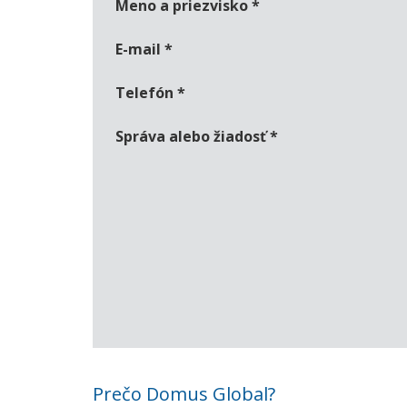
Meno a priezvisko
*
E-mail
*
Telefón
*
Správa alebo žiadosť
*
Prečo Domus Global?