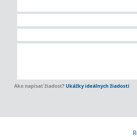
Ako napísať žiadosť?
Ukážky ideálnych žiadostí
R