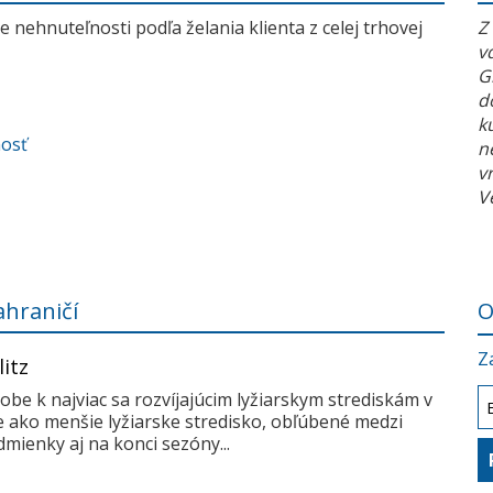
 nehnuteľnosti podľa želania klienta z celej trhovej
Z
v
G
d
k
nosť
n
v
V
ahraničí
O
Z
litz
dobe k najviac sa rozvíjajúcim lyžiarskym strediskám v
me ako menšie lyžiarske stredisko, obľúbené medzi
mienky aj na konci sezóny...