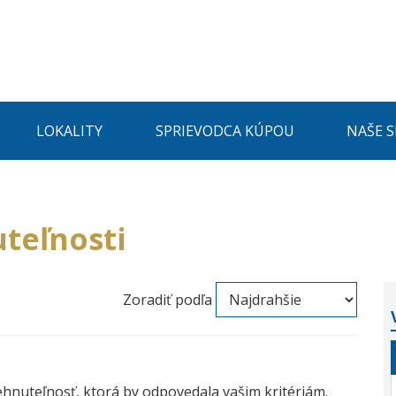
LOKALITY
SPRIEVODCA KÚPOU
NAŠE 
teľnosti
Zoradiť podľa
ehnuteľnosť, ktorá by odpovedala vašim kritériám.