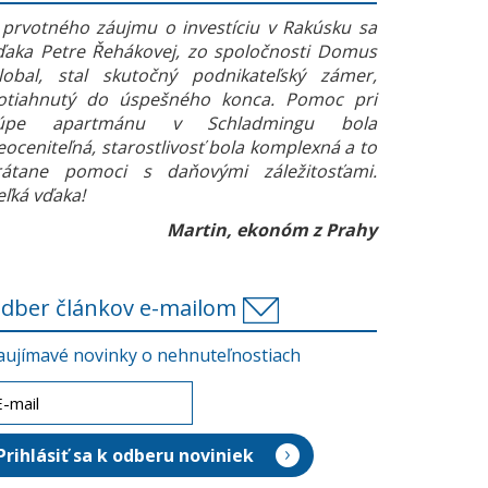
 prvotného záujmu o investíciu v Rakúsku sa
ďaka Petre Řehákovej, zo spoločnosti Domus
lobal, stal skutočný podnikateľský zámer,
otiahnutý do úspešného konca. Pomoc pri
úpe apartmánu v Schladmingu bola
eoceniteľná, starostlivosť bola komplexná a to
rátane pomoci s daňovými záležitosťami.
eľká vďaka!
Martin, ekonóm z Prahy
dber článkov e-mailom
aujímavé novinky o nehnuteľnostiach