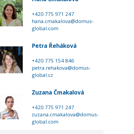
+420 775 971 247
hana.cmakalova@domus-
global.com
Petra Řeháková
+420 775 154 846
petra.rehakova@domus-
global.cz
Zuzana Čmakalová
+420 775 971 247
zuzana.cmakalova@domus-
global.com