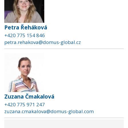
Petra Řeháková
+420 775 154 846
petra.rehakova@domus-global.cz
Zuzana Čmakalová
+420 775 971 247
zuzana.cmakalova@domus-global.com