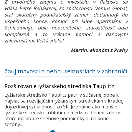
Z prvotného záujmu o investíciu v Rakúsku sa
vďaka Petre Řehákovej, zo spoločnosti Domus Global,
stal skutočný podnikateľský zámer, dotiahnutý do
úspešného konca. Pomoc pri kúpe apartmánu v
Schladmingu bola neoceniteľná, starostlivosť bola
komplexná a to vrátane pomoci s daňovými
záležitosťami. Veľká vďaka!
Martin, ekonóm z Prahy
Zaujímavosti o nehnuteľnostiach v zahraničí
Rozširovanie lyžiarskeho strediska Tauplitz
Lyžiarske stredisko Tauplitz patrí v súčasnej dobe k
najviac sa rozvíjajúcim lyžiarskym strediskám v krátkej
dojazdovej vzdialenosti zo SR. Je známe ako menšie
lyžiarske stredisko, obľúbené medzi rodinami s deťmi,
ktoré má dobré snehové podmienky aj na konci
sezóny...