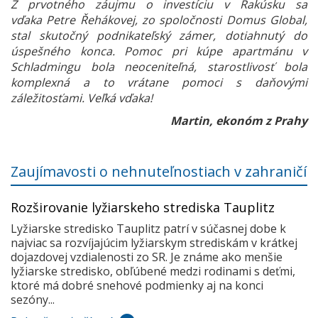
Z prvotného záujmu o investíciu v Rakúsku sa
vďaka Petre Řehákovej, zo spoločnosti Domus Global,
stal skutočný podnikateľský zámer, dotiahnutý do
úspešného konca. Pomoc pri kúpe apartmánu v
Schladmingu bola neoceniteľná, starostlivosť bola
komplexná a to vrátane pomoci s daňovými
záležitosťami. Veľká vďaka!
Martin, ekonóm z Prahy
Zaujímavosti o nehnuteľnostiach v zahraničí
Rozširovanie lyžiarskeho strediska Tauplitz
Lyžiarske stredisko Tauplitz patrí v súčasnej dobe k
najviac sa rozvíjajúcim lyžiarskym strediskám v krátkej
dojazdovej vzdialenosti zo SR. Je známe ako menšie
lyžiarske stredisko, obľúbené medzi rodinami s deťmi,
ktoré má dobré snehové podmienky aj na konci
sezóny...