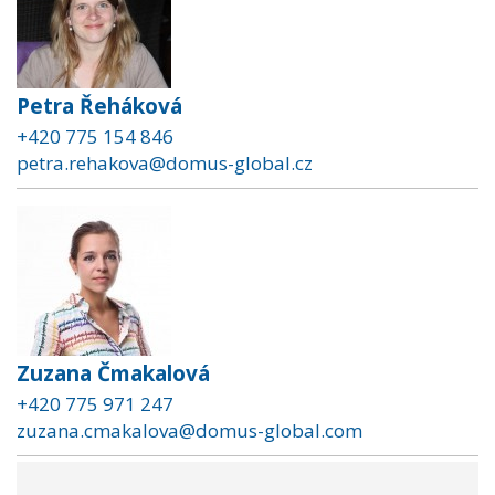
Petra Řeháková
+420 775 154 846
petra.rehakova@domus-global.cz
Zuzana Čmakalová
+420 775 971 247
zuzana.cmakalova@domus-global.com