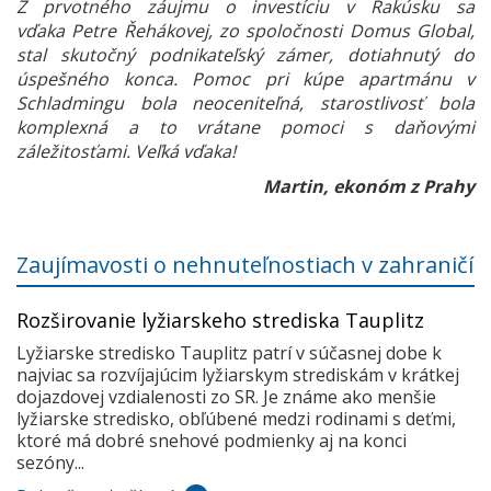
Z prvotného záujmu o investíciu v Rakúsku sa
vďaka Petre Řehákovej, zo spoločnosti Domus Global,
stal skutočný podnikateľský zámer, dotiahnutý do
úspešného konca. Pomoc pri kúpe apartmánu v
Schladmingu bola neoceniteľná, starostlivosť bola
komplexná a to vrátane pomoci s daňovými
záležitosťami. Veľká vďaka!
Martin, ekonóm z Prahy
Zaujímavosti o nehnuteľnostiach v zahraničí
Rozširovanie lyžiarskeho strediska Tauplitz
Lyžiarske stredisko Tauplitz patrí v súčasnej dobe k
najviac sa rozvíjajúcim lyžiarskym strediskám v krátkej
dojazdovej vzdialenosti zo SR. Je známe ako menšie
lyžiarske stredisko, obľúbené medzi rodinami s deťmi,
ktoré má dobré snehové podmienky aj na konci
sezóny...