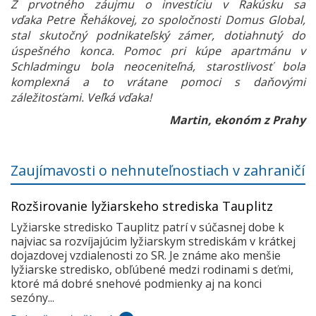
Z prvotného záujmu o investíciu v Rakúsku sa
vďaka Petre Řehákovej, zo spoločnosti Domus Global,
stal skutočný podnikateľský zámer, dotiahnutý do
úspešného konca. Pomoc pri kúpe apartmánu v
Schladmingu bola neoceniteľná, starostlivosť bola
komplexná a to vrátane pomoci s daňovými
záležitosťami. Veľká vďaka!
Martin, ekonóm z Prahy
Zaujímavosti o nehnuteľnostiach v zahraničí
Rozširovanie lyžiarskeho strediska Tauplitz
Lyžiarske stredisko Tauplitz patrí v súčasnej dobe k
najviac sa rozvíjajúcim lyžiarskym strediskám v krátkej
dojazdovej vzdialenosti zo SR. Je známe ako menšie
lyžiarske stredisko, obľúbené medzi rodinami s deťmi,
ktoré má dobré snehové podmienky aj na konci
sezóny...