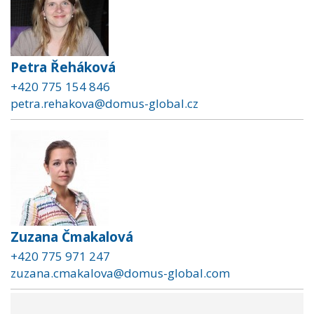
Petra Řeháková
+420 775 154 846
petra.rehakova@domus-global.cz
Zuzana Čmakalová
+420 775 971 247
zuzana.cmakalova@domus-global.com