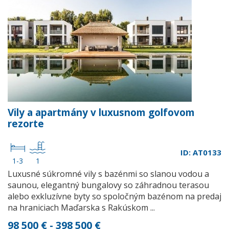
Vily a apartmány v luxusnom golfovom
rezorte
ID: AT0133
1-3
1
Luxusné súkromné vily s bazénmi so slanou vodou a
saunou, elegantný bungalovy so záhradnou terasou
alebo exkluzívne byty so spoločným bazénom na predaj
na hraniciach Maďarska s Rakúskom ...
98 500 € - 398 500 €