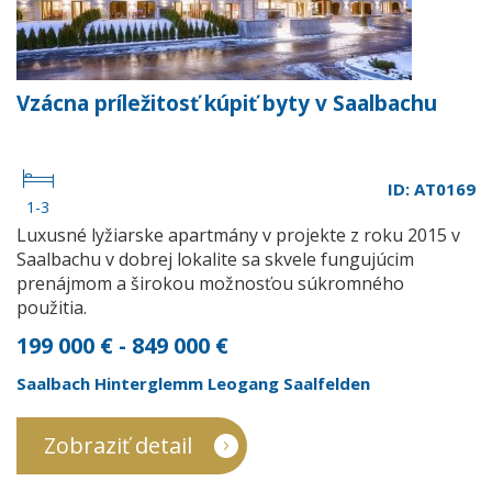
Vzácna príležitosť kúpiť byty v Saalbachu
ID: AT0169
1-3
Luxusné lyžiarske apartmány v projekte z roku 2015 v
Saalbachu v dobrej lokalite sa skvele fungujúcim
prenájmom a širokou možnosťou súkromného
použitia.
199 000 € - 849 000 €
Saalbach Hinterglemm Leogang Saalfelden
Zobraziť detail