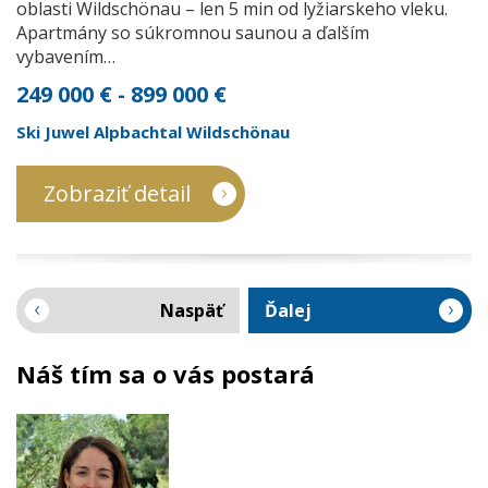
oblasti Wildschönau – len 5 min od lyžiarskeho vleku.
Apartmány so súkromnou saunou a ďalším
vybavením…
249 000 € - 899 000 €
Ski Juwel Alpbachtal Wildschönau
Zobraziť detail
Naspäť
Ďalej
Náš tím sa o vás postará