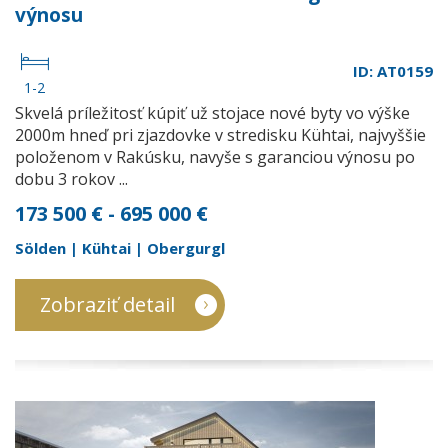
výnosu
ID: AT0159
1-2
Skvelá príležitosť kúpiť už stojace nové byty vo výške
2000m hneď pri zjazdovke v stredisku Kühtai, najvyššie
položenom v Rakúsku, navyše s garanciou výnosu po
dobu 3 rokov ...
173 500 € - 695 000 €
Sölden | Kühtai | Obergurgl
Zobraziť detail