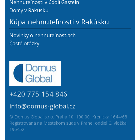
Nehnuteľnosti v údolí Gastein
Domy v Rakúsku
Kúpa nehnuteľnosti v Rakúsku
Novinky o nehnuteľnostiach
Časté otázky
+420 775 154 846
info@domus-global.cz
© Domus Global s.r.o. Praha 10, 100 00, Krenicka 1644/68
Registrovaná na Mestskom súde v Prahe, oddiel C, vložka
196452