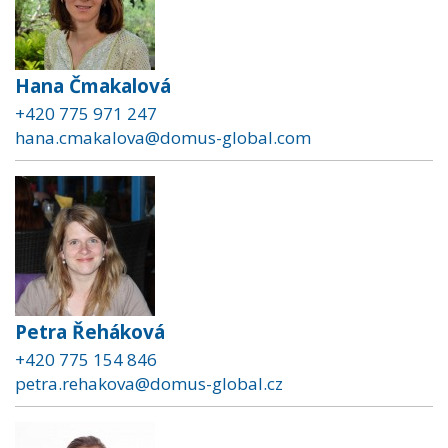
Hana Čmakalová
+420 775 971 247
hana.cmakalova@domus-global.com
Petra Řeháková
+420 775 154 846
petra.rehakova@domus-global.cz