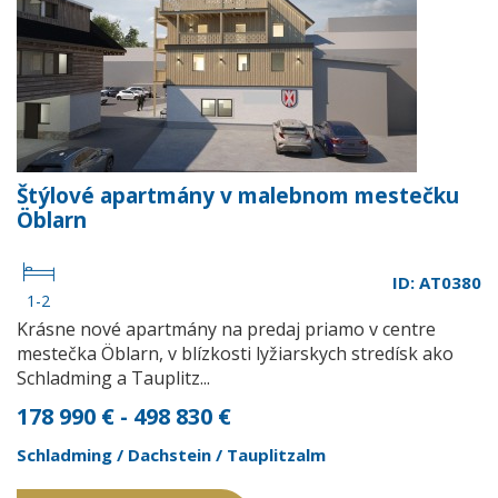
Štýlové apartmány v malebnom mestečku
Öblarn
ID: AT0380
1-2
Krásne nové apartmány na predaj priamo v centre
mestečka Öblarn, v blízkosti lyžiarskych stredísk ako
Schladming a Tauplitz...
178 990 € - 498 830 €
Schladming / Dachstein / Tauplitzalm