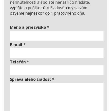
nehnuteľností alebo ste nenašli čo hľadáte,
vyplňte a pošlite túto žiadosť a my sa vám
ozveme najneskôr do 1 pracovného dňa.
Meno a priezvisko
*
E-mail
*
Telefón
*
Správa alebo žiadosť
*