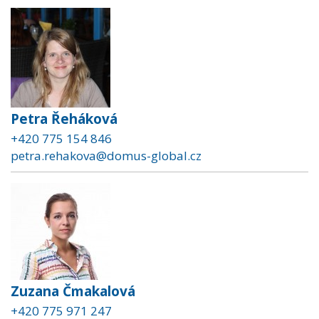
Petra Řeháková
+420 775 154 846
petra.rehakova@domus-global.cz
Zuzana Čmakalová
+420 775 971 247