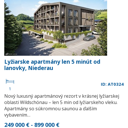
Lyžiarske apartmány len 5 minút od
lanovky, Niederau
ID: AT0324
1
Nový luxusný apartmánový rezort v krásnej lyžiarskej
oblasti Wildschönau – len 5 min od lyžiarskeho vleku.
Apartmány so súkromnou saunou a ďalším
vybavením…
249 000 € - 899 000 €