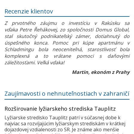
Recenzie klientov
Z prvotného záujmu o investíciu v Rakúsku sa
vďaka Petre Řehákovej, zo spoločnosti Domus Global,
stal skutočný podnikateľský zámer, dotiahnutý do
úspešného konca. Pomoc pri kúpe apartmánu v
Schladmingu bola neoceniteľná, starostlivosť bola
komplexná a to vrátane pomoci s daňovými
záležitosťami. Veľká vďaka!
Martin, ekonóm z Prahy
Zaujímavosti o nehnuteľnostiach v zahraničí
Rozširovanie lyžiarskeho strediska Tauplitz
Lyžiarske stredisko Tauplitz patrí v súčasnej dobe k
najviac sa rozvíjajúcim lyžiarskym strediskám v krátkej
dojazdovej vzdialenosti zo SR. Je známe ako menšie