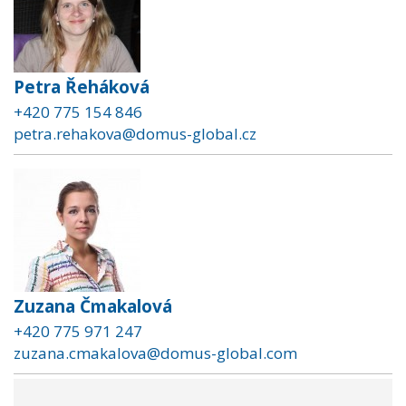
Petra Řeháková
+420 775 154 846
petra.rehakova@domus-global.cz
Zuzana Čmakalová
+420 775 971 247
zuzana.cmakalova@domus-global.com