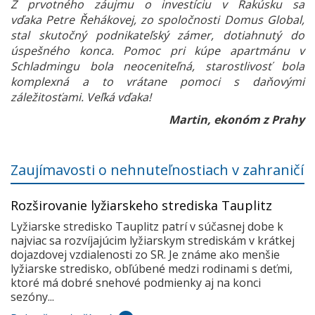
Z prvotného záujmu o investíciu v Rakúsku sa
vďaka Petre Řehákovej, zo spoločnosti Domus Global,
stal skutočný podnikateľský zámer, dotiahnutý do
úspešného konca. Pomoc pri kúpe apartmánu v
Schladmingu bola neoceniteľná, starostlivosť bola
komplexná a to vrátane pomoci s daňovými
záležitosťami. Veľká vďaka!
Martin, ekonóm z Prahy
Zaujímavosti o nehnuteľnostiach v zahraničí
Rozširovanie lyžiarskeho strediska Tauplitz
Lyžiarske stredisko Tauplitz patrí v súčasnej dobe k
najviac sa rozvíjajúcim lyžiarskym strediskám v krátkej
dojazdovej vzdialenosti zo SR. Je známe ako menšie
lyžiarske stredisko, obľúbené medzi rodinami s deťmi,
ktoré má dobré snehové podmienky aj na konci
sezóny...